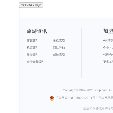
xz123456wyb
旅游资讯
加
宾馆索引
攻略索引
分销联
机票索引
网站导航
企业礼
旅游索引
邮轮索引
代理合
企业差旅索引
更多加
Copyright©
1999-
2026
,
ctrip.com
. Al
沪公网备31010502002731号
丨
互联网药
违法和不良信息举报电话0