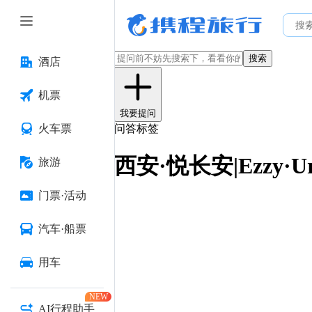
搜索
酒店
机票
我要提问
火车票
问答标签
西安·悦长安|Ezzy·U
旅游
门票·活动
汽车·船票
用车
NEW
AI行程助手