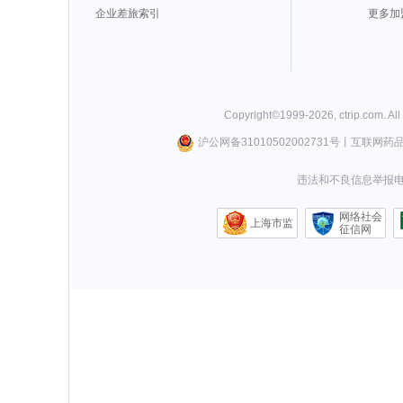
企业差旅索引
更多加
Copyright©
1999-
2026
,
ctrip.com
. Al
沪公网备31010502002731号
丨
互联网药
违法和不良信息举报电话0
网络社会
上海市监
征信网