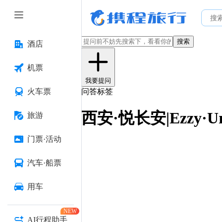
搜索
酒店
机票
我要提问
火车票
问答标签
西安·悦长安|Ezzy·U
旅游
门票·活动
汽车·船票
用车
NEW
AI行程助手