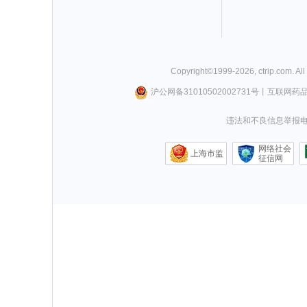
Copyright©
1999-
2026
,
ctrip.com
. Al
沪公网备31010502002731号
丨
互联网药
违法和不良信息举报电话0
网络社会
上海市监
征信网