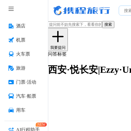
搜索
酒店
机票
我要提问
火车票
问答标签
西安·悦长安|Ezzy·U
旅游
门票·活动
汽车·船票
用车
NEW
AI行程助手