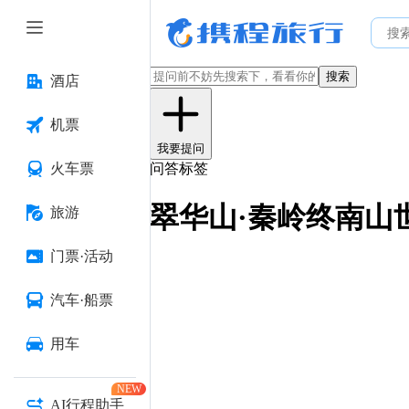
搜索
酒店
机票
我要提问
火车票
问答标签
翠华山·秦岭终南山
旅游
门票·活动
汽车·船票
用车
NEW
AI行程助手