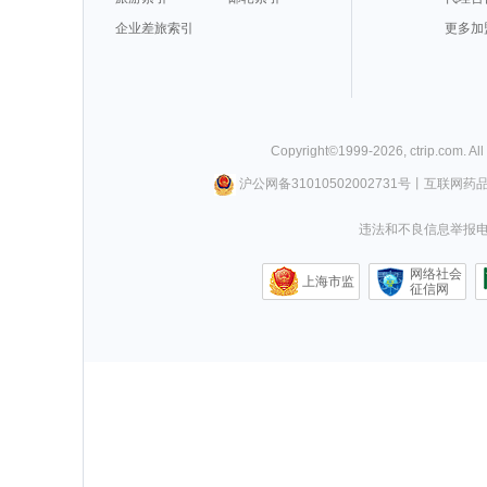
企业差旅索引
更多加
Copyright©
1999-
2026
,
ctrip.com
. Al
沪公网备31010502002731号
丨
互联网药
违法和不良信息举报电话0
网络社会
上海市监
征信网