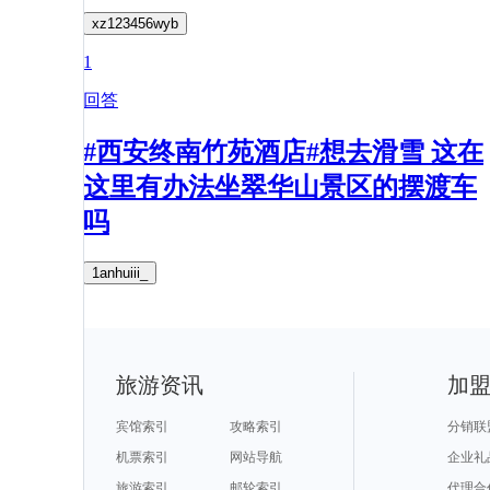
xz123456wyb
1
回答
#西安终南竹苑酒店#想去滑雪 这在
这里有办法坐翠华山景区的摆渡车
吗
1anhuiii_
旅游资讯
加
宾馆索引
攻略索引
分销联
机票索引
网站导航
企业礼
旅游索引
邮轮索引
代理合