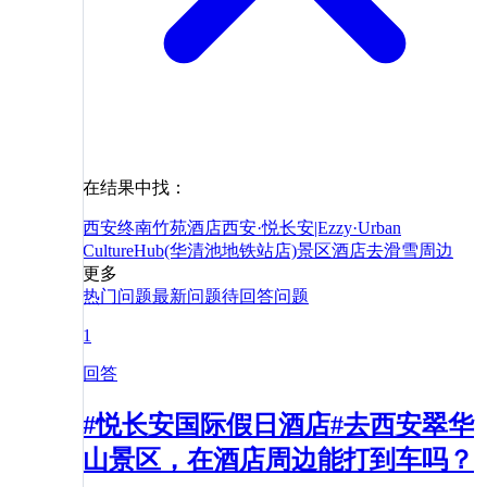
在结果中找：
西安终南竹苑酒店
西安·悦长安|Ezzy·Urban
CultureHub(华清池地铁站店)
景区
酒店
去滑雪
周边
更多
热门问题
最新问题
待回答问题
1
回答
#悦长安国际假日酒店#去西安翠华
山景区，在酒店周边能打到车吗？