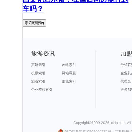
车吗？
咿吖咿呀哟
旅游资讯
加
宾馆索引
攻略索引
分销联
机票索引
网站导航
企业礼
旅游索引
邮轮索引
代理合
企业差旅索引
更多加
Copyright©
1999-
2026
,
ctrip.com
. Al
沪公网备31010502002731号
丨
互联网药