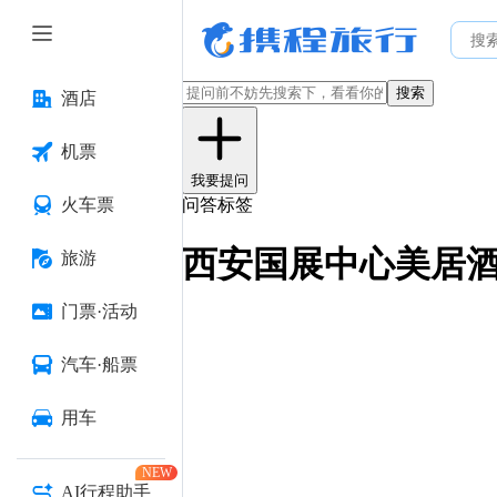
搜索
酒店
机票
我要提问
火车票
问答标签
西安国展中心美居
旅游
门票·活动
汽车·船票
用车
NEW
AI行程助手