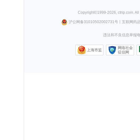
Copyright©
1999-
2026
,
ctrip.com
. Al
沪公网备31010502002731号
丨
互联网药
违法和不良信息举报电话0
网络社会
上海市监
征信网