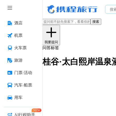
搜索
酒店
机票
我要提问
火车票
问答标签
桂谷·太白熙岸温泉酒
旅游
门票·活动
汽车·船票
用车
NEW
AI行程助手