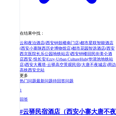
在结果中找：
云和夜泊酒店(西安钟鼓楼南门店)
都市星联智能酒店
(西安小寨陕西历史博物馆店)
都市花园智选酒店(西安
西京医院长乐公园地铁站店)
西安钟楼回民街美仑酒
店
西安·悦长安|Ezzy·Urban CultureHub(华清池地铁站
店)
西安大雁塔·云驿高空景观民宿(大唐不夜城店)
周边
高铁
西安北站
更多
热门问题
最新问题
待回答问题
1
回答
#云驿民宿酒店（西安小寨大唐不夜