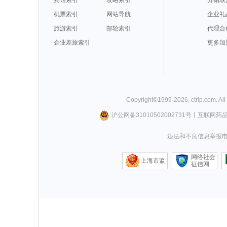
机票索引
网站导航
企业礼
旅游索引
邮轮索引
代理合
企业差旅索引
更多加
Copyright©
1999-
2026
,
ctrip.com
. Al
沪公网备31010502002731号
丨
互联网药
违法和不良信息举报电话0
网络社会
上海市监
征信网