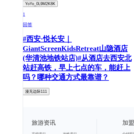
YoYo_0L9M2K8K
1
回答
#西安·悦长安｜
GiantScreenKidsRetreat山隐酒店
(华清池地铁站店)#从酒店去西安北
站赶高铁，早上七点的车，能赶上
吗？哪种交通方式最靠谱？
漫无边际111
旅游资讯
加
宾馆索引
攻略索引
分销联