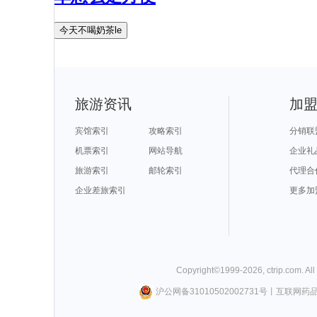
今天不喝奶茶le
旅游资讯
加
宾馆索引
攻略索引
分销联
机票索引
网站导航
企业礼
旅游索引
邮轮索引
代理合
企业差旅索引
更多加
Copyright©
1999-
2026
,
ctrip.com
. Al
沪公网备31010502002731号
丨
互联网药