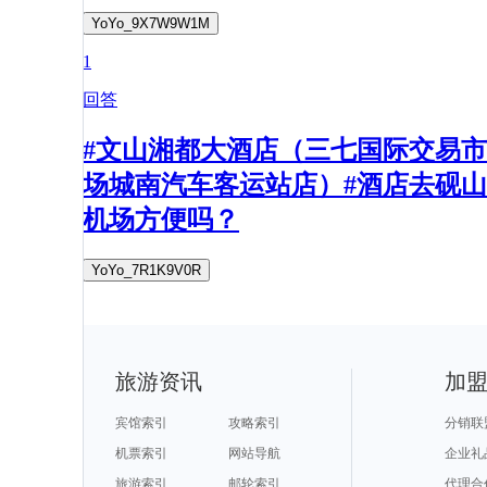
YoYo_9X7W9W1M
1
回答
#文山湘都大酒店（三七国际交易市
场城南汽车客运站店）#酒店去砚山
机场方便吗？
YoYo_7R1K9V0R
旅游资讯
加
宾馆索引
攻略索引
分销联
机票索引
网站导航
企业礼
旅游索引
邮轮索引
代理合