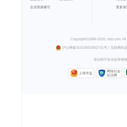
企业差旅索引
更多加
Copyright©
1999-
2026
,
ctrip.com
. Al
沪公网备31010502002731号
丨
互联网药
违法和不良信息举报电话0
网络社会
上海市监
征信网