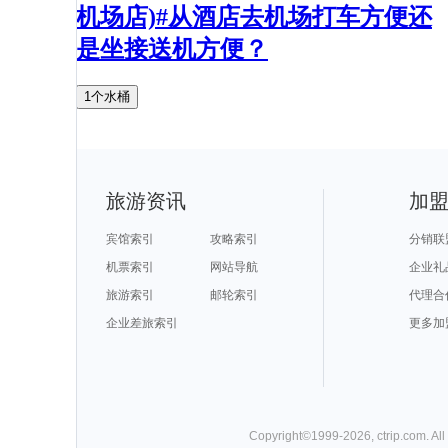
机场店)#从酒店去机场打车方便还
是坐接送机方便？
1个水桶
旅游资讯
加
宾馆索引
攻略索引
分销联
机票索引
网站导航
企业礼
旅游索引
邮轮索引
代理合
企业差旅索引
更多加
Copyright©
1999-
2026
,
ctrip.com
. Al