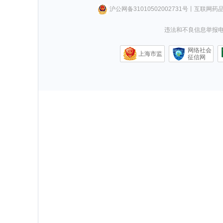
沪公网备31010502002731号
丨
互联网药
违法和不良信息举报电话0
网络社会
上海市监
征信网