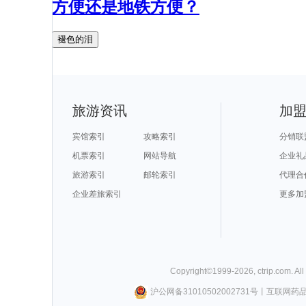
方便还是地铁方便？
褪色的泪
旅游资讯
加
宾馆索引
攻略索引
分销联
机票索引
网站导航
企业礼
旅游索引
邮轮索引
代理合
企业差旅索引
更多加
Copyright©
1999-
2026
,
ctrip.com
. Al
沪公网备31010502002731号
丨
互联网药