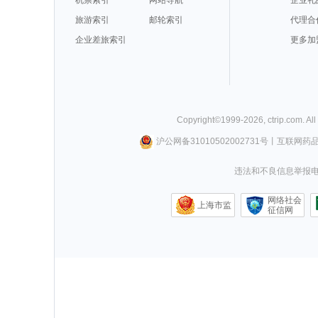
旅游索引
邮轮索引
代理合
企业差旅索引
更多加
Copyright©
1999-
2026
,
ctrip.com
. Al
沪公网备31010502002731号
丨
互联网药
违法和不良信息举报电话0
网络社会
上海市监
征信网