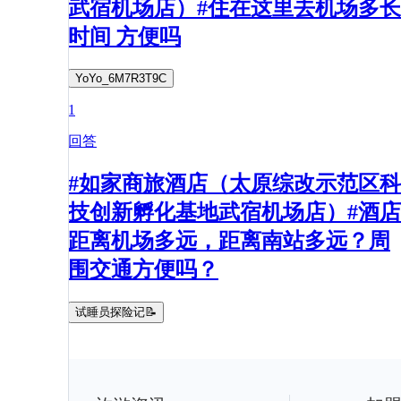
武宿机场店）#住在这里去机场多长
时间 方便吗
YoYo_6M7R3T9C
1
回答
#如家商旅酒店（太原综改示范区科
技创新孵化基地武宿机场店）#酒店
距离机场多远，距离南站多远？周
围交通方便吗？
试睡员探险记📝