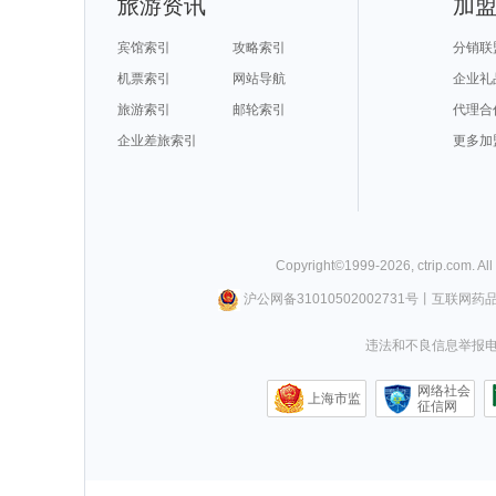
旅游资讯
加
宾馆索引
攻略索引
分销联
机票索引
网站导航
企业礼
旅游索引
邮轮索引
代理合
企业差旅索引
更多加
Copyright©
1999-
2026
,
ctrip.com
. Al
沪公网备31010502002731号
丨
互联网药
违法和不良信息举报电话0
网络社会
上海市监
征信网