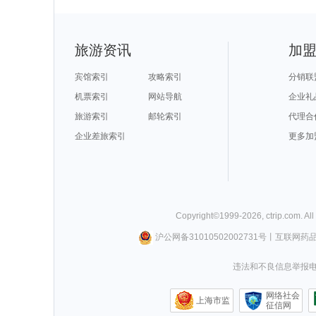
旅游资讯
加
宾馆索引
攻略索引
分销联
机票索引
网站导航
企业礼
旅游索引
邮轮索引
代理合
企业差旅索引
更多加
Copyright©
1999-
2026
,
ctrip.com
. Al
沪公网备31010502002731号
丨
互联网药
违法和不良信息举报电话0
网络社会
上海市监
征信网