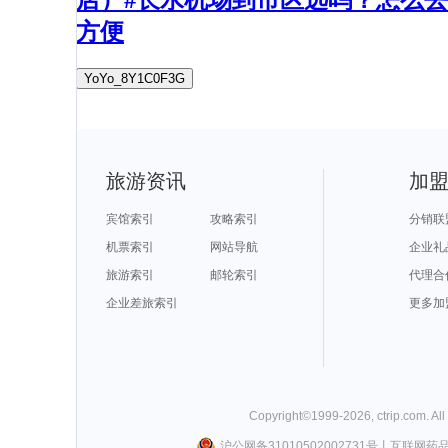
店）#长水机场到市区远吗？怎么去
方便
YoYo_8Y1C0F3G
旅游资讯
加
宾馆索引
攻略索引
分销联
机票索引
网站导航
企业礼
旅游索引
邮轮索引
代理合
企业差旅索引
更多加
Copyright©
1999-
2026
,
ctrip.com
. Al
沪公网备31010502002731号
丨
互联网药