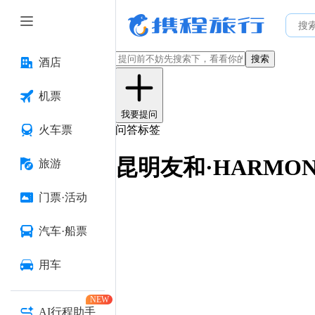
搜索
酒店
机票
我要提问
火车票
问答标签
昆明友和·HARMO
旅游
门票·活动
汽车·船票
用车
NEW
AI行程助手