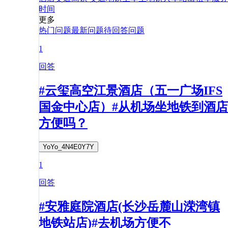
时间
更多
热门问题
最新问题
待回答问题
1
回答
#云玺高空江景酒店（五一广场IFS
国金中心店）#从机场坐地铁到酒店
方便吗？
YoYo_4N4E0Y7Y
1
回答
#安雅庭院酒店(长沙岳麓山溁湾镇
地铁站店)#去机场方便不