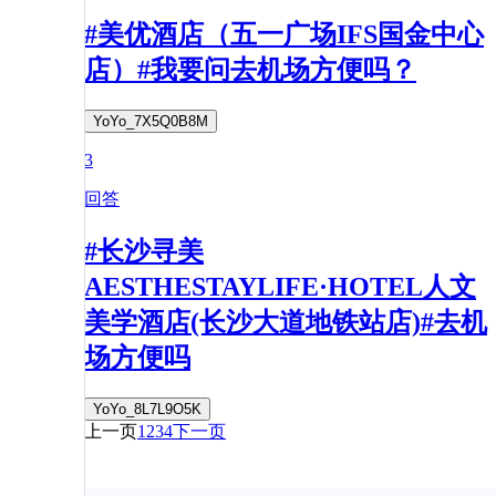
#美优酒店（五一广场IFS国金中心
店）#我要问去机场方便吗？
YoYo_7X5Q0B8M
3
回答
#长沙寻美
AESTHESTAYLIFE·HOTEL人文
美学酒店(长沙大道地铁站店)#去机
场方便吗
YoYo_8L7L9O5K
上一页
1
2
3
4
下一页