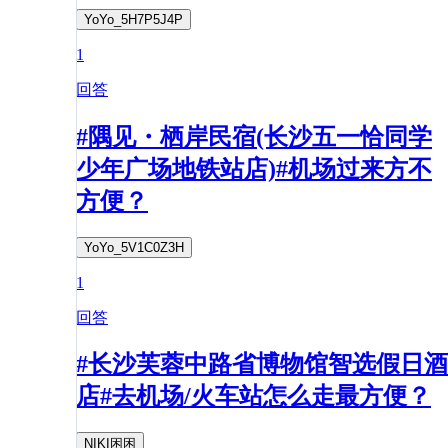
YoYo_5H7P5J4P
1
回答
#隅见・栖岸民宿(长沙五一恰同学
少年广场地铁站店)#机场过来方不
方便？
YoYo_5V1C0Z3H
1
回答
#长沙芙蓉中路省博物馆智选假日酒
店#去机场/火车站怎么走最方便？
NIKI困困