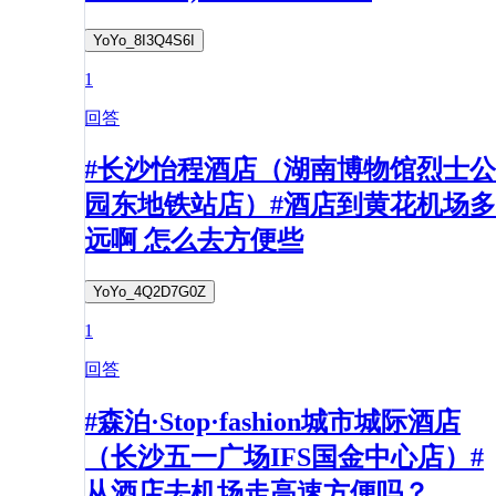
YoYo_8I3Q4S6I
1
回答
#长沙怡程酒店（湖南博物馆烈士公
园东地铁站店）#酒店到黄花机场多
远啊 怎么去方便些
YoYo_4Q2D7G0Z
1
回答
#森泊·Stop·fashion城市城际酒店
（长沙五一广场IFS国金中心店）#
从酒店去机场走高速方便吗？