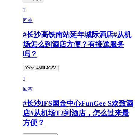
1
回答
#长沙高铁南站延年城际酒店#从机
场怎么到酒店方便？有接送服务
吗？
YoYo_4M0L4Q8V
1
回答
#长沙IFS国金中心FunGee S欢致酒
店#从机场T2到酒店，怎么过来最
方便？