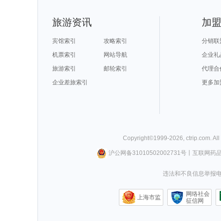
旅游资讯
加
宾馆索引
攻略索引
分销联
机票索引
网站导航
企业礼
旅游索引
邮轮索引
代理合
企业差旅索引
更多加
Copyright©
1999-
2026
,
ctrip.com
. Al
沪公网备31010502002731号
丨
互联网药
违法和不良信息举报电话0
网络社会
上海市监
征信网