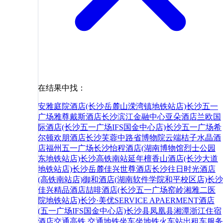
在结果中找：
安雅庭院酒店(长沙岳麓山溁湾镇地铁站店)
长沙五一
广场雅尊戴斯酒店
长沙滨江金融中心亚朵酒店
兰欧国
际酒店(长沙五一广场IFS国金中心店)
长沙五一广场希
尔顿欢朋酒店
长沙芙蓉中路省博物院云端桔子水晶酒
店
福州五一广场
长沙怡程酒店(湖南博物馆烈士公园
东地铁站店)
长沙高铁南站延年檀香山酒店(长沙大道
地铁站店)
长沙岳麓佳兴世尊酒店
长沙往日时光酒店
(高铁南站店)
御和酒店(湖南软件学院和平校区店)
长沙
佳兴精品酒店
喆啡酒店(长沙五一广场窑岭湘雅二医
院地铁站店)
长沙·美优SERVICE APAERMENT酒店
(五一广场IFS国金中心店)
长沙县
凤凰县
湘潭
浙江
住宿
酒店
交通
高铁
交通
地铁
坐车
坐地铁
火车站
出租车
服务