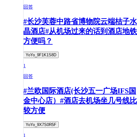
回答
#长沙芙蓉中路省博物院云端桔子水
晶酒店#从机场过来的话到酒店地铁
方便吗？
YoYo_9F1K1S8D
1
回答
#兰欧国际酒店(长沙五一广场IFS国
金中心店）#酒店去机场坐几号线比
较方便
YoYo_9X7S0R5F
1