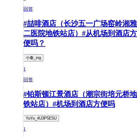
回答
#喆啡酒店（长沙五一广场窑岭湘雅
二医院地铁站店）#从机场到酒店方
便吗？
小秦_ing
1
回答
#铂斯顿江景酒店（潮宗街培元桥地
铁站店）#机场到酒店方便吗
YoYo_4U3P5E5U
1