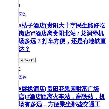
1
回答
#桔子酒店(贵阳大十字民生路好吃
街店)#酒店离贵阳北站 / 龙洞堡机
场多远？打车方便，还是有地铁直
达？
YoYo_8O
2
回答
#麗枫酒店(贵阳花果园财富广场
店)#酒店距离火车站，高铁站，机
场有多远，方便乘坐那些交通工