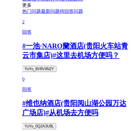
更多
热门问题
最新问题
待回答问题
2
回答
#一池·NARO蘭酒店(贵阳火车站青
云市集店)#这里去机场方便吗？
YoYo_8V8V4N2Y
0
回答
#维也纳酒店(贵阳阅山湖公园万达
广场店)#从机场去方便吗
YoYo_0Q2A3U9L