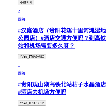
小耕哥哥
2
回答
#汉庭酒店（贵阳花溪十里河滩湿地
公园店）#酒店交通方便吗？到高铁
站和机场需要多久呀？
YoYo_1T0A9M8O
1
回答
#贵阳观山湖高铁北站桔子水晶酒店
#酒店去机场方便吗
YoYo_1U9U1G1P