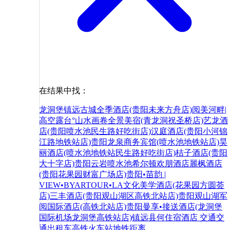
在结果中找：
龙洞堡
镇远古城
全季酒店(贵阳未来方舟店)
阅美河畔|
高空露台°山水画卷全景美宿(青龙洞祝圣桥店)
艺龙酒
店(贵阳喷水池民生路好吃街店)
汉庭酒店(贵阳小河锦
江路地铁站店)
贵阳龙泉商务宾馆(喷水池地铁站店)
昊
丽酒店(喷水池地铁站民生路好吃街店)
桔子酒店(贵阳
大十字店)
贵阳云岩喷水池希尔顿欢朋酒店
麗枫酒店
(贵阳花果园财富广场店)
贵阳•苗韵 |
VIEW•BYARTOUR•LA文化美学酒店(花果园方圆荟
店)
三丰酒店(贵阳观山湖区高铁北站店)
贵阳观山湖军
阅国际酒店(高铁北站店)
贵阳曼享•接送酒店(龙洞堡
国际机场龙洞堡高铁站店)
镇远县
何
住宿
酒店
交通
交
通
出租车
高铁
火车站
地铁
距离