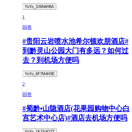
YoYo_3J6N4H8A
1
回答
#贵阳云岩喷水池希尔顿欢朋酒店#
到黔灵山公园大门有多远？如何过
去？到机场方便吗
YoYo_6F7M4H3E
2
回答
#蜀黔•山隐酒店(花果园购物中心白
宫艺术中心店)#酒店去机场方便吗
YoYo_1K2S4Q7T