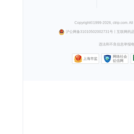
Copyright©
1999-
2026
,
ctrip.com
. Al
沪公网备31010502002731号
丨
互联网药
违法和不良信息举报电话0
网络社会
上海市监
征信网