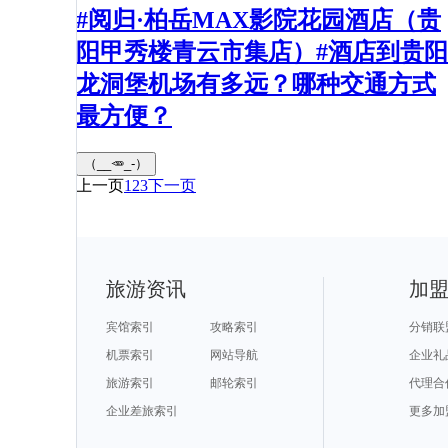
#阅归·柏岳MAX影院花园酒店（贵
阳甲秀楼青云市集店）#酒店到贵阳
龙洞堡机场有多远？哪种交通方式
最方便？
（__🥕_-）
上一页
1
2
3
下一页
旅游资讯
加
宾馆索引
攻略索引
分销联
机票索引
网站导航
企业礼
旅游索引
邮轮索引
代理合
企业差旅索引
更多加