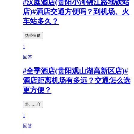
#汉庭酒店(贵阳小河锦江路地铁站
店)#酒店交通方便吗？到机场、火
车站多久？
热带鱼倩
1
回答
#全季酒店(贵阳观山湖高新区店)#
酒店距离机场有多远？交通怎么选
更方便？
舒……吖
1
回答