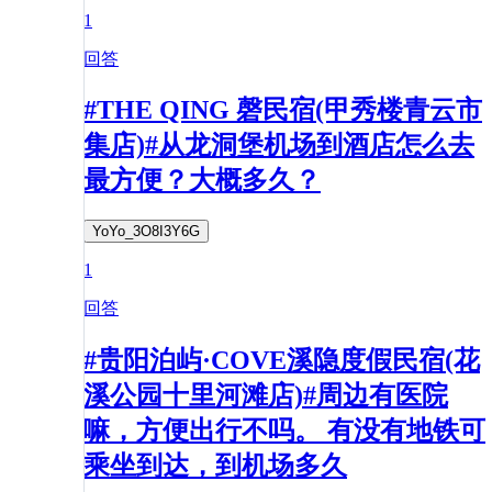
1
回答
#THE QING 磬民宿(甲秀楼青云市
集店)#从龙洞堡机场到酒店怎么去
最方便？大概多久？
YoYo_3O8I3Y6G
1
回答
#贵阳泊屿·COVE溪隐度假民宿(花
溪公园十里河滩店)#周边有医院
嘛，方便出行不吗。 有没有地铁可
乘坐到达，到机场多久