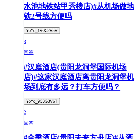
水池地铁站甲秀楼店)#从机场做地
铁2号线方便吗
YoYo_1V0C2R5R
3
回答
#汉庭酒店(贵阳龙洞堡国际机场
店)#这家汉庭酒店离贵阳龙洞堡机
场到底有多远？打车方便吗？
YoYo_9C3G3V6T
2
回答
#全季酒店(贵阳未来方舟店)#从酒