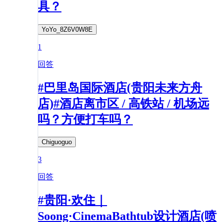
具？
YoYo_8Z6V0W8E
1
回答
#巴里岛国际酒店(贵阳未来方舟
店)#酒店离市区 / 高铁站 / 机场远
吗？方便打车吗？
Chiguoguo
3
回答
#贵阳·欢住｜
Soong·CinemaBathtub设计酒店(喷