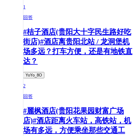
1
回答
#桔子酒店(贵阳大十字民生路好吃
街店)#酒店离贵阳北站 / 龙洞堡机
场多远？打车方便，还是有地铁直
达？
YoYo_8O
2
回答
#麗枫酒店(贵阳花果园财富广场
店)#酒店距离火车站，高铁站，机
场有多远，方便乘坐那些交通工