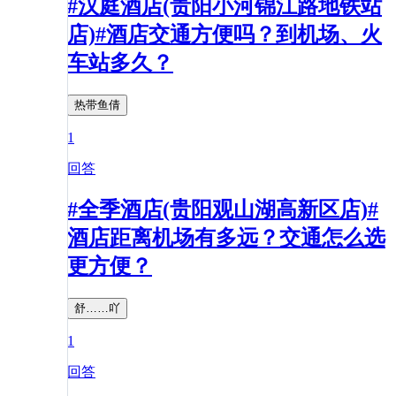
#汉庭酒店(贵阳小河锦江路地铁站
店)#酒店交通方便吗？到机场、火
车站多久？
热带鱼倩
1
回答
#全季酒店(贵阳观山湖高新区店)#
酒店距离机场有多远？交通怎么选
更方便？
舒……吖
1
回答