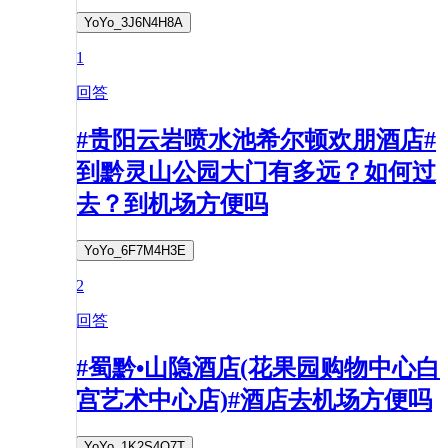
YoYo_3J6N4H8A
1
回答
#贵阳云岩喷水池希尔顿欢朋酒店#
到黔灵山公园大门有多远？如何过
去？到机场方便吗
YoYo_6F7M4H3E
2
回答
#蜀黔•山隐酒店(花果园购物中心白
宫艺术中心店)#酒店去机场方便吗
YoYo_1K2S4Q7T