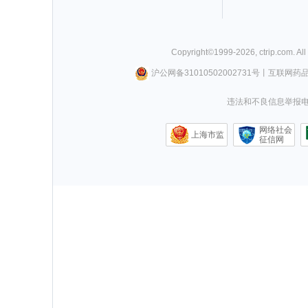
Copyright©
1999-
2026
,
ctrip.com
. Al
沪公网备31010502002731号
丨
互联网药
违法和不良信息举报电话0
网络社会
上海市监
征信网