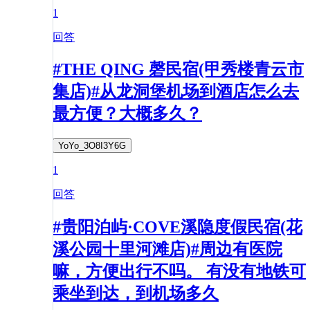
1
回答
#THE QING 磬民宿(甲秀楼青云市
集店)#从龙洞堡机场到酒店怎么去
最方便？大概多久？
YoYo_3O8I3Y6G
1
回答
#贵阳泊屿·COVE溪隐度假民宿(花
溪公园十里河滩店)#周边有医院
嘛，方便出行不吗。 有没有地铁可
乘坐到达，到机场多久