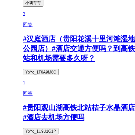
小耕哥哥
2
回答
#汉庭酒店（贵阳花溪十里河滩湿地
公园店）#酒店交通方便吗？到高铁
站和机场需要多久呀？
YoYo_1T0A9M8O
1
回答
#贵阳观山湖高铁北站桔子水晶酒店
#酒店去机场方便吗
YoYo_1U9U1G1P