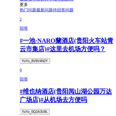
更多
热门问题
最新问题
待回答问题
2
回答
#一池·NARO蘭酒店(贵阳火车站青
云市集店)#这里去机场方便吗？
YoYo_8V8V4N2Y
0
回答
#维也纳酒店(贵阳阅山湖公园万达
广场店)#从机场去方便吗
YoYo_0Q2A3U9L