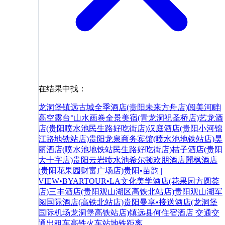
在结果中找：
龙洞堡
镇远古城
全季酒店(贵阳未来方舟店)
阅美河畔|
高空露台°山水画卷全景美宿(青龙洞祝圣桥店)
艺龙酒
店(贵阳喷水池民生路好吃街店)
汉庭酒店(贵阳小河锦
江路地铁站店)
贵阳龙泉商务宾馆(喷水池地铁站店)
昊
丽酒店(喷水池地铁站民生路好吃街店)
桔子酒店(贵阳
大十字店)
贵阳云岩喷水池希尔顿欢朋酒店
麗枫酒店
(贵阳花果园财富广场店)
贵阳•苗韵 |
VIEW•BYARTOUR•LA文化美学酒店(花果园方圆荟
店)
三丰酒店(贵阳观山湖区高铁北站店)
贵阳观山湖军
阅国际酒店(高铁北站店)
贵阳曼享•接送酒店(龙洞堡
国际机场龙洞堡高铁站店)
镇远县
何
住宿
酒店
交通
交
通
出租车
高铁
火车站
地铁
距离