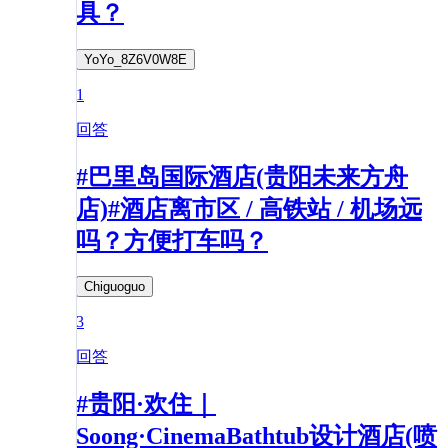
具？
YoYo_8Z6V0W8E
1
回答
#巴里岛国际酒店(贵阳未来方舟
店)#酒店离市区 / 高铁站 / 机场远
吗？方便打车吗？
Chiguoguo
3
回答
#贵阳·欢住｜
Soong·CinemaBathtub设计酒店(喷