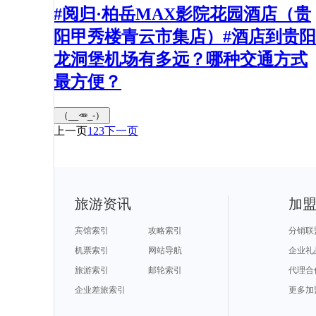
#阅归·柏岳MAX影院花园酒店（贵
阳甲秀楼青云市集店）#酒店到贵阳
龙洞堡机场有多远？哪种交通方式
最方便？
（__🥕_-）
上一页
1
2
3
下一页
旅游资讯
加
宾馆索引
攻略索引
分销联
机票索引
网站导航
企业礼
旅游索引
邮轮索引
代理合
企业差旅索引
更多加