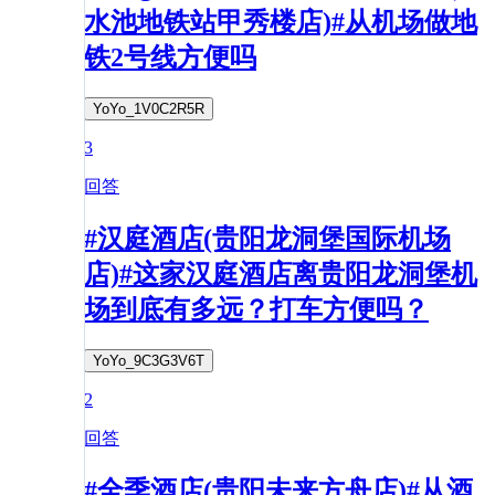
水池地铁站甲秀楼店)#从机场做地
铁2号线方便吗
YoYo_1V0C2R5R
3
回答
#汉庭酒店(贵阳龙洞堡国际机场
店)#这家汉庭酒店离贵阳龙洞堡机
场到底有多远？打车方便吗？
YoYo_9C3G3V6T
2
回答
#全季酒店(贵阳未来方舟店)#从酒