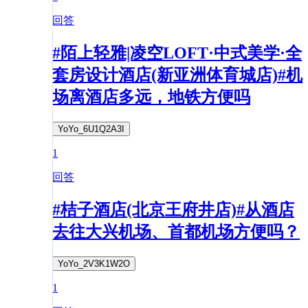
回答
#陌上轻雅|凌空LOFT·中式美学·全
套房设计酒店(新亚洲体育城店)#机
场离酒店多远，地铁方便吗
YoYo_6U1Q2A3I
1
回答
#桔子酒店(北京王府井店)#从酒店
去往大兴机场、首都机场方便吗？
YoYo_2V3K1W2O
1