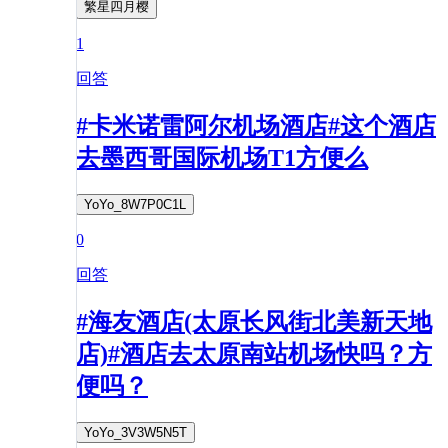
繁星四月樱
1
回答
#卡米诺雷阿尔机场酒店#这个酒店
去墨西哥国际机场T1方便么
YoYo_8W7P0C1L
0
回答
#海友酒店(太原长风街北美新天地
店)#酒店去太原南站机场快吗？方
便吗？
YoYo_3V3W5N5T