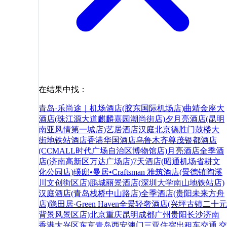
在结果中找：
青岛·乐尚途｜机场酒店(胶东国际机场店)
曲靖金座大
酒店(珠江源大道麒麟嘉园潮尚街店)
夕月亮酒店(昆明
南亚风情第一城店)
艺居酒店
汉庭北京德胜门鼓楼大
街地铁站酒店
香港华国酒店
乌鲁木齐尊茂银都酒店
(CCMALL时代广场自治区博物馆店)
月亮酒店
全季酒
店(济南高新区万达广场店)
7天酒店(昭通机场省耕文
化公园店)
璞邸•曼居•Craftsman 雅筑酒店(景德镇陶溪
川文创街区店)
鹏城丽景酒店(深圳大学南山地铁站店)
汉庭酒店(青岛栈桥中山路店)
全季酒店(贵阳未来方舟
店)
隐田居·Green Haven全景轻奢酒店(兴坪古镇二十元
背景风景区店)
北京
重庆
昆明
成都
广州
贵阳
长沙
济南
香港
大兴区
东京
青岛
西安
澳门
三亚
住宿
出租车
交通
交