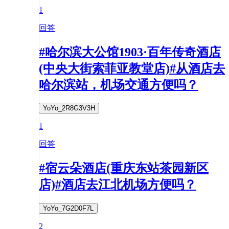
1
回答
#哈尔滨大公馆1903·百年传奇酒店
(中央大街索菲亚教堂店)#从酒店去
哈尔滨站，机场交通方便吗？
YoYo_2R8G3V3H
1
回答
#宿云朵酒店(重庆东站茶园新区
店)#酒店去江北机场方便吗？
YoYo_7G2D0F7L
2