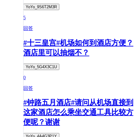
YoYo_9S6T2M3R
5
回答
#十三皇宫#机场如何到酒店方便？
酒店里可以抽烟不？
YoYo_5G4X3C1U
0
回答
#钟路五月酒店#请问从机场直接到
这家酒店怎么乘坐交通工具比较方
便呢？谢谢
YoYo_4A4G3P1Y