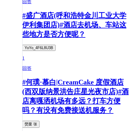
回答
#盛广酒店(呼和浩特金川工业大学
伊利集团店)#酒店去机场、车站这
些地方是否方便呢？
YoYo_4F6L8U3B
1
回答
#何璞·慕白|CreamCake 度假酒店
(西双版纳景洪告庄星光夜市店)#酒
店离嘎洒机场有多远？打车方便
吗？有没有免费接送机服务？
熒栗 张