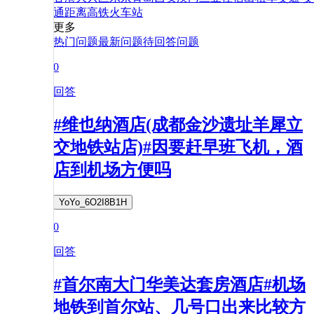
通
距离
高铁
火车站
更多
热门问题
最新问题
待回答问题
0
回答
#维也纳酒店(成都金沙遗址羊犀立
交地铁站店)#因要赶早班飞机，酒
店到机场方便吗
YoYo_6O2I8B1H
0
回答
#首尔南大门华美达套房酒店#机场
地铁到首尔站、几号口出来比较方