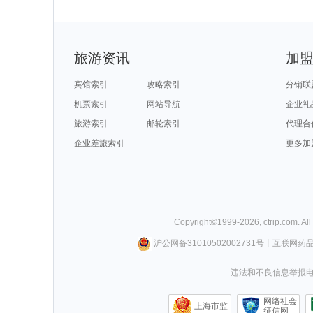
旅游资讯
加
宾馆索引
攻略索引
分销联
机票索引
网站导航
企业礼
旅游索引
邮轮索引
代理合
企业差旅索引
更多加
Copyright©
1999-
2026
,
ctrip.com
. Al
沪公网备31010502002731号
丨
互联网药
违法和不良信息举报电话0
网络社会
上海市监
征信网