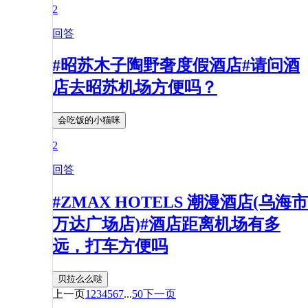
2
回答
#昭苏木子陶野奢度假酒店#请问酒
店去昭苏机场方便吗？
会吃饭的小猫咪
2
回答
#ZMAX HOTELS 潮漫酒店(乌海市
万达广场店)#酒店距离机场有多
远，打车方便吗
贝拉么么哒
上一页
1
2
3
4
5
6
7
...
50
下一页