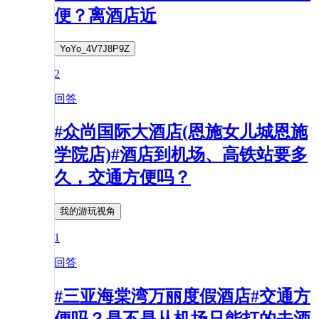
便？离酒店近
YoYo_4V7J8P9Z
2
回答
#众尚国际大酒店(恩施女儿城恩施
学院店)#酒店到机场、高铁站要多
久，交通方便吗？
我的游玩视角
1
回答
#三亚海棠湾万丽度假酒店#交通方