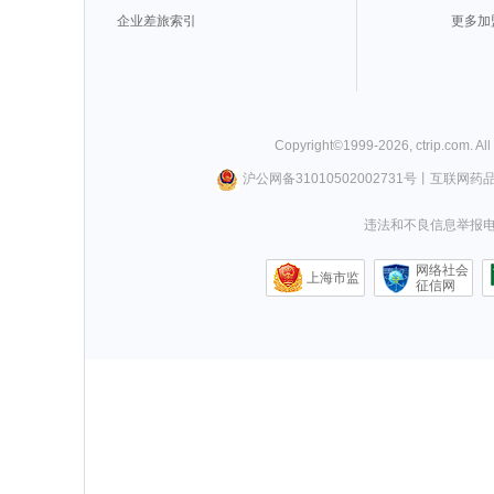
企业差旅索引
更多加
Copyright©
1999-
2026
,
ctrip.com
. Al
沪公网备31010502002731号
丨
互联网药
违法和不良信息举报电话0
网络社会
上海市监
征信网