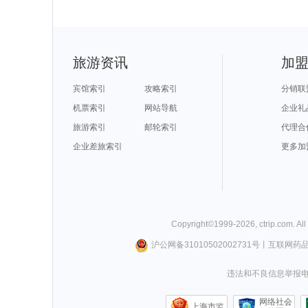
旅游资讯
加
宾馆索引
攻略索引
分销联
机票索引
网站导航
企业礼
旅游索引
邮轮索引
代理合
企业差旅索引
更多加
Copyright©
1999-
2026
,
ctrip.com
. Al
沪公网备31010502002731号
丨
互联网药
违法和不良信息举报电话0
网络社会
上海市监