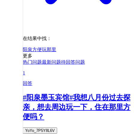
在结果中找：
阳泉
方便
玩
那里
更多
热门问题
最新问题
待回答问题
1
回答
#阳泉墨玉宾馆#我想八月份过去探
亲，想去周边玩一下，住在那里方
便吗？
YoYo_7P5Y8L6V