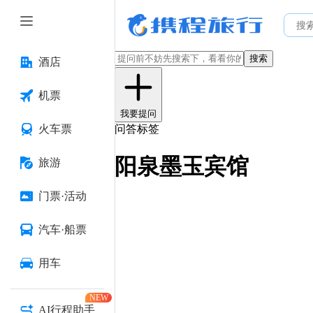
搜索
酒店
机票
我要提问
火车票
问答标签
阳泉墨玉宾馆
旅游
门票·活动
汽车·船票
用车
NEW
AI行程助手