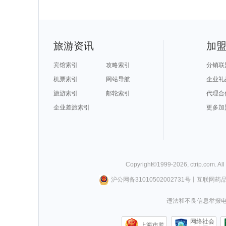
旅游资讯
加
宾馆索引
攻略索引
分销联
机票索引
网站导航
企业礼
旅游索引
邮轮索引
代理合
企业差旅索引
更多加
Copyright©
1999-
2026
,
ctrip.com
. Al
沪公网备31010502002731号
丨
互联网药
违法和不良信息举报电话0
网络社会
上海市监