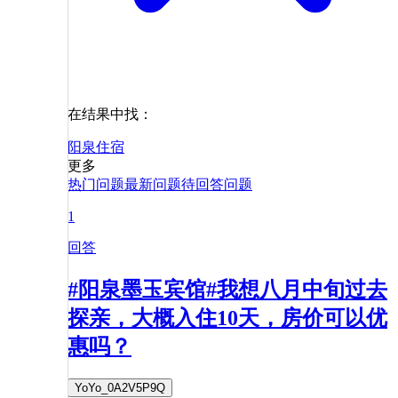
在结果中找：
阳泉
住宿
更多
热门问题
最新问题
待回答问题
1
回答
#阳泉墨玉宾馆#我想八月中旬过去
探亲，大概入住10天，房价可以优
惠吗？
YoYo_0A2V5P9Q