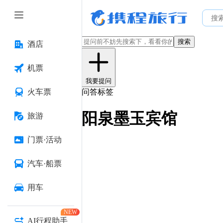
搜索
酒店
机票
我要提问
火车票
问答标签
阳泉墨玉宾馆
旅游
门票·活动
汽车·船票
用车
NEW
AI行程助手