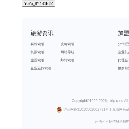
YoYo_8Y4B1E2Z
旅游资讯
加
宾馆索引
攻略索引
分销联
机票索引
网站导航
企业礼
旅游索引
邮轮索引
代理合
企业差旅索引
更多加
Copyright©
1999-
2026
,
ctrip.com
. Al
沪公网备31010502002731号
丨
互联网药
违法和不良信息举报电话0