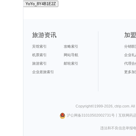
YoYo_8Y4B1E2Z
旅游资讯
加
宾馆索引
攻略索引
分销联
机票索引
网站导航
企业礼
旅游索引
邮轮索引
代理合
企业差旅索引
更多加
Copyright©
1999-
2026
,
ctrip.com
. Al
沪公网备31010502002731号
丨
互联网药
违法和不良信息举报电话0