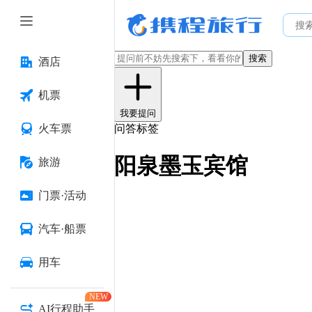
搜索
酒店
机票
我要提问
火车票
问答标签
阳泉墨玉宾馆
旅游
门票·活动
汽车·船票
用车
NEW
AI行程助手