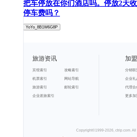
把车停放在你们酒店吗。停放2天收
停车费吗？
YoYo_8B1W6G8P
旅游资讯
加
宾馆索引
攻略索引
分销联
机票索引
网站导航
企业礼
旅游索引
邮轮索引
代理合
企业差旅索引
更多加
Copyright©
1999-
2026
,
ctrip.com
. Al