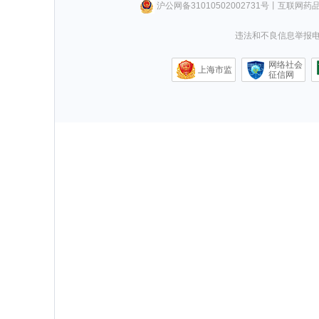
沪公网备31010502002731号
丨
互联网药
违法和不良信息举报电话0
网络社会
上海市监
征信网