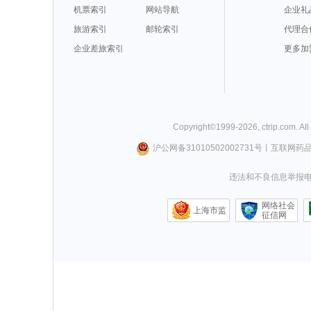
机票索引
网站导航
企业礼
旅游索引
邮轮索引
代理合
企业差旅索引
更多加
Copyright©
1999-
2026
,
ctrip.com
. Al
沪公网备31010502002731号
丨
互联网药
违法和不良信息举报电话0
网络社会
上海市监
征信网