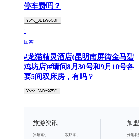
停车费吗？
YoYo_8B1W6G8P
1
回答
#龙猫精灵酒店(昆明南屏街金马碧
鸡坊店)#请问8月30号和9月10号各
要5间双床房，有吗？
YoYo_6N0Y9Z5Q
旅游资讯
加
宾馆索引
攻略索引
分销联