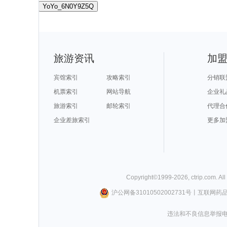
YoYo_6N0Y9Z5Q
旅游资讯
加
宾馆索引
攻略索引
分销联
机票索引
网站导航
企业礼
旅游索引
邮轮索引
代理合
企业差旅索引
更多加
Copyright©
1999-
2026
,
ctrip.com
. Al
沪公网备31010502002731号
丨
互联网药
违法和不良信息举报电话0