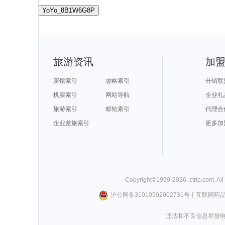
YoYo_8B1W6G8P
旅游资讯
加
宾馆索引
攻略索引
分销联
机票索引
网站导航
企业礼
旅游索引
邮轮索引
代理合
企业差旅索引
更多加
Copyright©
1999-
2026
,
ctrip.com
. Al
沪公网备31010502002731号
丨
互联网药
违法和不良信息举报电话0