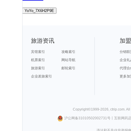
YoYo_7X6H2P9E
旅游资讯
加
宾馆索引
攻略索引
分销联
机票索引
网站导航
企业礼
旅游索引
邮轮索引
代理合
企业差旅索引
更多加
Copyright©
1999-
2026
,
ctrip.com
. Al
沪公网备31010502002731号
丨
互联网药
违法和不良信息举报电话0