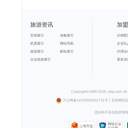
旅游资讯
加
宾馆索引
攻略索引
分销联
机票索引
网站导航
企业礼
旅游索引
邮轮索引
代理合
企业差旅索引
更多加
Copyright©
1999-
2026
,
ctrip.com
. Al
沪公网备31010502002731号
丨
互联网药
违法和不良信息举报电话0
网络社会
上海市监
征信网