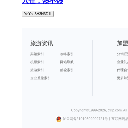
入住，热不热
YoYo_3H3N6D1I
旅游资讯
加
宾馆索引
攻略索引
分销联
机票索引
网站导航
企业礼
旅游索引
邮轮索引
代理合
企业差旅索引
更多加
Copyright©
1999-
2026
,
ctrip.com
. Al
沪公网备31010502002731号
丨
互联网药