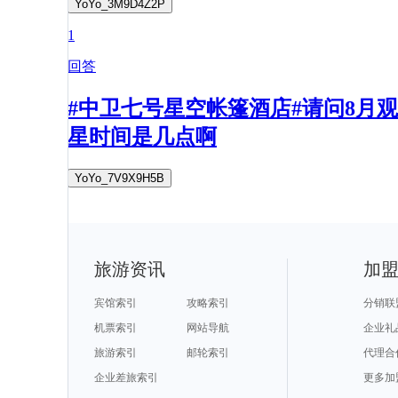
YoYo_3M9D4Z2P
1
回答
#中卫七号星空帐篷酒店#请问8月观
星时间是几点啊
YoYo_7V9X9H5B
旅游资讯
加
宾馆索引
攻略索引
分销联
机票索引
网站导航
企业礼
旅游索引
邮轮索引
代理合
企业差旅索引
更多加