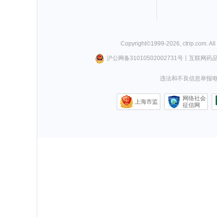
Copyright©
1999-
2026
,
ctrip.com
. Al
沪公网备31010502002731号
丨
互联网药
违法和不良信息举报电话0
网络社会
上海市监
征信网