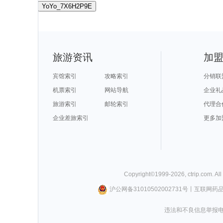
YoYo_7X6H2P9E
旅游资讯
加
宾馆索引
攻略索引
分销联
机票索引
网站导航
企业礼
旅游索引
邮轮索引
代理合
企业差旅索引
更多加
Copyright©
1999-
2026
,
ctrip.com
. Al
沪公网备31010502002731号
丨
互联网药
违法和不良信息举报电话0