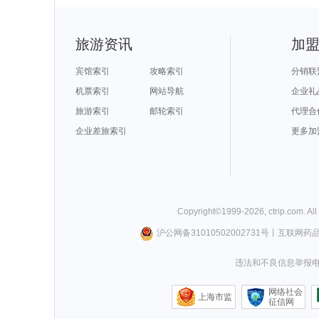
旅游资讯
加
宾馆索引
攻略索引
分销联
机票索引
网站导航
企业礼
旅游索引
邮轮索引
代理合
企业差旅索引
更多加
Copyright©
1999-
2026
,
ctrip.com
. Al
沪公网备31010502002731号
丨
互联网药
违法和不良信息举报电话0
网络社会
上海市监
征信网