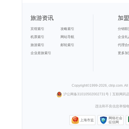
旅游资讯
加
宾馆索引
攻略索引
分销联
机票索引
网站导航
企业礼
旅游索引
邮轮索引
代理合
企业差旅索引
更多加
Copyright©
1999-
2026
,
ctrip.com
. Al
沪公网备31010502002731号
丨
互联网药
违法和不良信息举报电话0
网络社会
上海市监
征信网