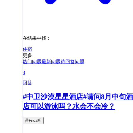
在结果中找：
住宿
更多
热门问题
最新问题
待回答问题
3
回答
#中卫沙漠星星酒店#请问8月中旬酒
店可以游泳吗？水会不会冷？
是Frida呀