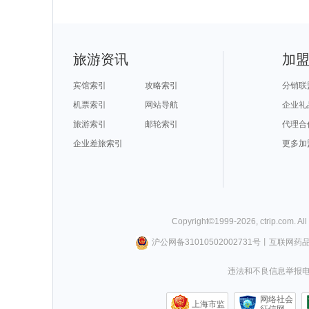
旅游资讯
加
宾馆索引
攻略索引
分销联
机票索引
网站导航
企业礼
旅游索引
邮轮索引
代理合
企业差旅索引
更多加
Copyright©
1999-
2026
,
ctrip.com
. Al
沪公网备31010502002731号
丨
互联网药
违法和不良信息举报电话0
网络社会
上海市监
征信网