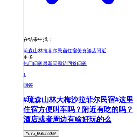
在结果中找：
琉森山林拉菲尔民宿
住宿
美食
酒店
附近
更多
热门问题
最新问题
待回答问题
1
回答
#琉森山林大梅沙拉菲尔民宿#这里
住宿方便叫车吗？附近有吃的吗？
酒店或者周边有啥好玩的么
YoYo_6G9J2Z6M