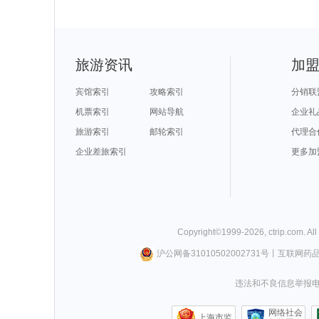
旅游资讯
加
宾馆索引
攻略索引
分销联
机票索引
网站导航
企业礼
旅游索引
邮轮索引
代理合
企业差旅索引
更多加
Copyright©
1999-
2026
,
ctrip.com
. Al
沪公网备31010502002731号
丨
互联网药
违法和不良信息举报电话0
网络社会
上海市监