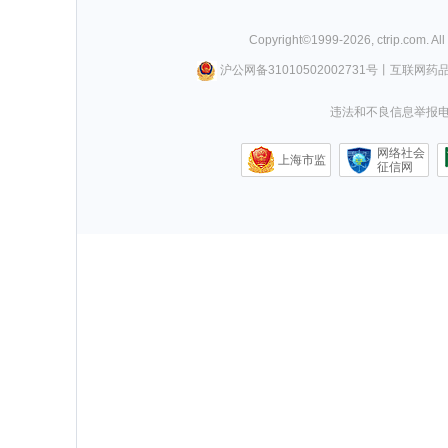
Copyright©
1999-
2026
,
ctrip.com
. Al
沪公网备31010502002731号
丨
互联网药
违法和不良信息举报电话0
网络社会
上海市监
征信网