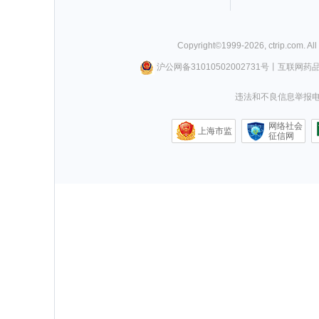
Copyright©
1999-
2026
,
ctrip.com
. Al
沪公网备31010502002731号
丨
互联网药
违法和不良信息举报电话0
网络社会
上海市监
征信网