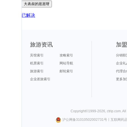
大表叔的崽崽呀
已解决
旅游资讯
加
宾馆索引
攻略索引
分销联
机票索引
网站导航
企业礼
旅游索引
邮轮索引
代理合
企业差旅索引
更多加
Copyright©
1999-
2026
,
ctrip.com
. Al
沪公网备31010502002731号
丨
互联网药